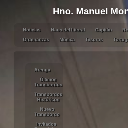
Hno. Manuel Mona
Noticias
Naos del Litoral
Capitán
Re
Ordenanzas
Música
Tesoros
Tortug
Arenga
Últimos
Transbordos
Transbordos
Históricos
Nuevo
Transbordo
Invitados