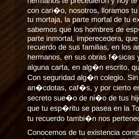
hermanos te precedieron y hoy te 
con cari�o, nosotros, lloramos tu
tu mortaja, la parte mortal de tu e
sabemos que los hombres de esp�
parte inmortal, imperecedera, que 
recuerdo de sus familias, en los a
hermanos, en sus obras f�sicas y 
alguna carta, en alg�n escrito, q
Con seguridad alg�n colegio. Sin
an�cdotas, caf�s, y por cierto e
secreto sue�o de ni�o de tus hi
que tu esp�ritu se pasea en la Tor
tu recuerdo tambi�n nos pertene
Conocemos de tu existencia como