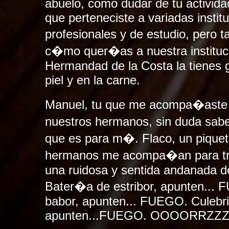
abuelo, como dudar de tu activid
que perteneciste a variadas instit
profesionales y de estudio, per
c�mo quer�as a nuestra institu
Hermandad de la Costa la tienes 
piel y en la carne.
Manuel, tu que me acompa�aste a
nuestros hermanos, sin duda sabes
que es para m�. Flaco, un piquet
hermanos me acompa�an para trib
una ruidosa y sentida andanada d
Bater�a de estribor, apunten...
babor, apunten... FUEGO. Culebri
apunten...FUEGO. OOOORRZZZ