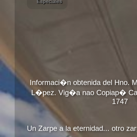
Especiales
Informaci�n obtenida del Hno. 
L�pez. Vig�a nao Copiap� Cal
1747
Un Zarpe a la eternidad... otro zar