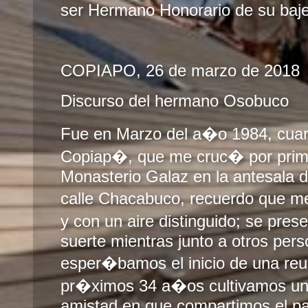
ser Hermano Honorario de su baje
COPIAPO, 26 de marzo de 2018
Discurso del hermano Osobuco
Fue en Marzo del a�o 1984, cuand
Copiap�, que me cruc� por prim
Monasterio Galaz en la antesala de
calle Chacabuco, recuerdo que 
y con un aire distinguido; se pr
suerte mientras junto a otros per
esper�bamos el inicio de una re
pr�ximos 34 a�os cultivamos una
amistad en que compartimos el pa