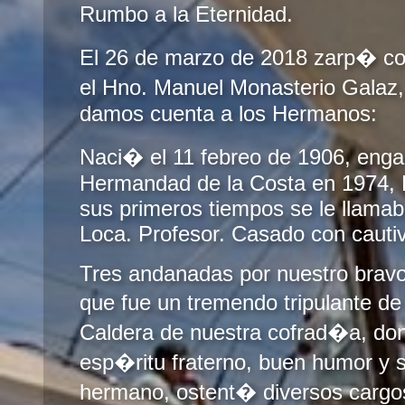
Rumbo a la Eternidad.
El 26 de marzo de 2018 zarp� con
el Hno. Manuel Monasterio Galaz
damos cuenta a los Hermanos:
Naci� el 11 febreo de 1906, enga
Hermandad de la Costa en 1974, 
sus primeros tiempos se le llamab
Loca. Profesor. Casado con cauti
Tres andanadas por nuestro brav
que fue un tremendo tripulante d
Caldera de nuestra cofrad�a, do
esp�ritu fraterno, buen humor y 
hermano, ostent� diversos cargos