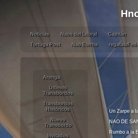
Hno
Noticias
Naos del Litoral
Capitán
Tortuga Post
Nao Eterna
regatas/Fed
Arenga
Últimos
Transbordos
Transbordos
Históricos
Un Zarpe a la 
Nuevo
NAO DE SA
Transbordo
Rumbo a la E
Invitados