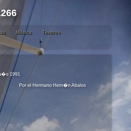
1266
zas
Música
Tesoros
 a�o 1991
Por el Hermano Hern�n Abalos