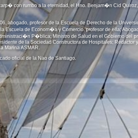
o zarp� con rumbo a la eternidad, el Hno. Benjam�n Cid Quiro
6, abogado, profesor de la Escuela de Derecho de la Universid
la Escuela de Econom�a y Comercio, profesor de ella; Abogad
dministraci�n P�blica; Ministro de Salud en el Gobierno del pr
sidente de la Sociedad Constructora de Hospitales; Redactor y 
e la Marina ASMAR.
ado oficial de la Nao de Santiago.