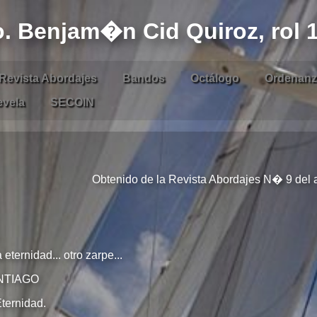
. Benjam�n Cid Quiroz, rol 
Revista Abordajes
Bandos
Octálogo
Ordenan
evela
SECOIN
Obtenido de la Revista Abordajes N� 9 del
eternidad... otro zarpe...
NTIAGO
ternidad.