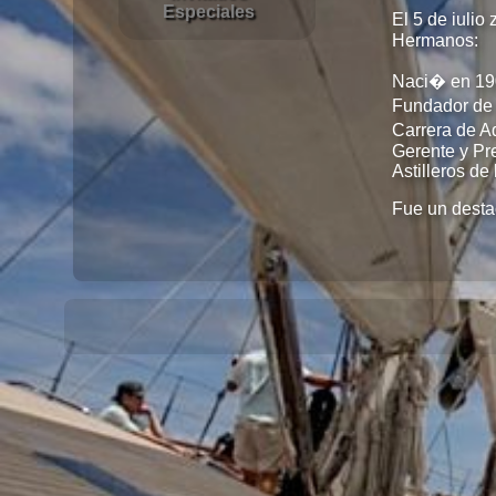
Especiales
El 5 de iuli
Hermanos:
Naci� en 190
Fundador de 
Carrera de A
Gerente y Pre
Astilleros d
Fue un destac