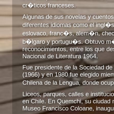
cr�ticos franceses.
Algunas de sus novelas y cuentos
diferentes idiomas como el ingl�s
eslovaco, franc�s, alem�n, chec
b�lgaro y portugu�s. Obtuvo m�
reconocimientos, entre los que de
Nacional de Literatura 1964.
Fue presidente de la Sociedad de 
(1966) y en 1980 fue elegido mie
Chilena de la Lengua, donde ocu
Liceos, parques, calles e instituc
en Chile. En Quemchi, su ciudad n
Museo Francisco Coloane, inaugu