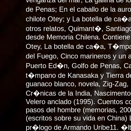
de Penas; En el caballo de la au
chilote Otey; y La botella de ca�a
otros relatos, Quimant�, Santiag
desde Memoria Chilena. Contiene 
Otey, La botella de ca�a, T�mpa
del Fuego, Cinco marineros y un
Puerto Ed�n, Golfo de Penas, Ca
t�mpano de Kanasaka y Tierra de 
guanaco blanco, novela, Zig-Zag,
Cr�nicas de la India, Nascimento
Velero anclado (1995). Cuentos c
pasos del hombre (memorias, 200
(escritos sobre su vida en China
pr�logo de Armando Uribe11. �lti