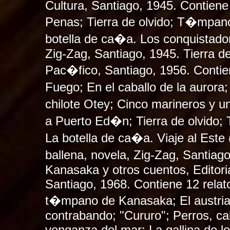
Cultura, Santiago, 1945. Contiene
Penas; Tierra de olvido; T�mpan
botella de ca�a. Los conquistador
Zig-Zag, Santiago, 1945. Tierra de
Pac�fico, Santiago, 1956. Contien
Fuego; En el caballo de la auror
chilote Otey; Cinco marineros y
a Puerto Ed�n; Tierra de olvido
La botella de ca�a. Viaje al Este 
ballena, novela, Zig-Zag, Santia
Kanasaka y otros cuentos, Editoria
Santiago, 1968. Contiene 12 relat
t�mpano de Kanasaka; El austria
contrabando; "Cururo"; Perros, ca
venganza del mar; La gallina de l