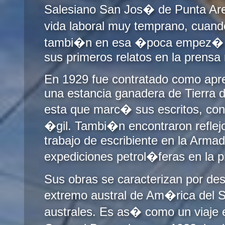
Salesiano San Jos� de Punta A
vida laboral muy temprano, cuan
tambi�n en esa �poca empez� a e
sus primeros relatos en la prensa 
En 1929 fue contratado como apr
una estancia ganadera de Tierra d
esta que marc� sus escritos, con u
�gil. Tambi�n encontraron reflejo
trabajo de escribiente en la Armad
expediciones petrol�feras en la p
Sus obras se caracterizan por desa
extremo austral de Am�rica del S
australes. Es as� como un viaje 