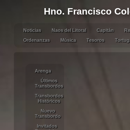
Hno. Francisco Co
Noticias
Naos del Litoral
Capitán
Re
Ordenanzas
Música
Tesoros
Tortug
Arenga
Últimos
Transbordos
Transbordos
Históricos
Nuevo
Transbordo
Invitados