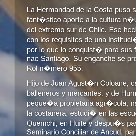
La Hermandad de la Costa puso s
fant�stico aporte a la cultura n�
del extremo sur de Chile. Ese he
con los requisitos de una institu
por lo que lo conquist� para sus fi
nao Santiago. Su enganche se pro
Rol n�mero 955.
Hijo de Juan Agust�n Coloane, c
balleneros y mercantes, y de Hu
peque�a propietaria agr�cola, na
la costanera, estudi� en las escu
Quemchi, en Huite y despu�s pa
Seminario Conciliar de Ancud, para