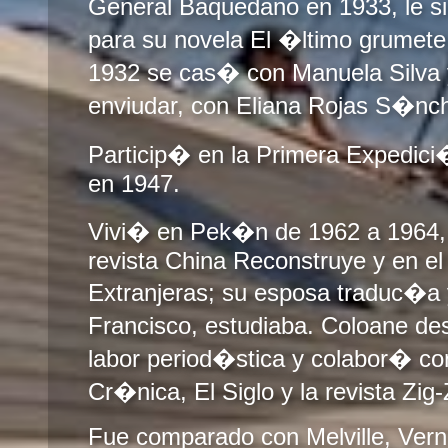
General Baquedano en 1933, le s
para su novela El �ltimo grumet
1932 se cas� con Manuela Silva
enviudar, con Eliana Rojas S�nc
Particip� en la Primera Expedici
en 1947.
Vivi� en Pek�n de 1962 a 1964, 
revista China Reconstruye y en el
Extranjeras; su esposa traduc�a y
Francisco, estudiaba. Coloane de
labor period�stica y colabor� c
Cr�nica, El Siglo y la revista Zig
Fue comparado con Melville, Vern