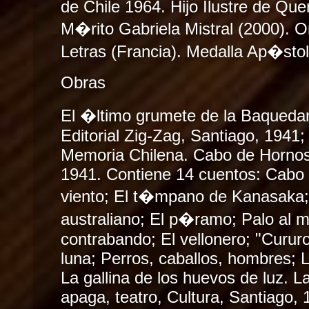
de Chile 1964. Hijo Ilustre de Qu
M�rito Gabriela Mistral (2000). O
Letras (Francia). Medalla Ap�stol
Obras
El �ltimo grumete de la Baquedano
Editorial Zig-Zag, Santiago, 1941
Memoria Chilena. Cabo de Hornos
1941. Contiene 14 cuentos: Cabo 
viento; El t�mpano de Kanasaka;
australiano; El p�ramo; Palo al m
contrabando; El vellonero; "Cururo
luna; Perros, caballos, hombres; 
La gallina de los huevos de luz. L
apaga, teatro, Cultura, Santiago,